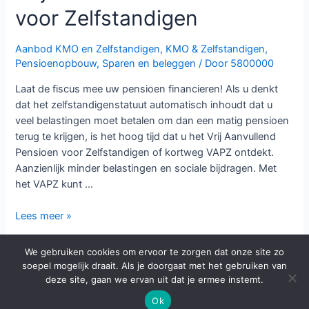
bescherming
voor Zelfstandigen
genieten.
Aanbod KMO en Zelfstandigen
,
KMO & Zelfstandigen
,
Pensioenopbouw
,
Sparen en beleggen
/ Door
5800000
Laat de fiscus mee uw pensioen financieren! Als u denkt
dat het zelfstandigenstatuut automatisch inhoudt dat u
veel belastingen moet betalen om dan een matig pensioen
terug te krijgen, is het hoog tijd dat u het Vrij Aanvullend
Pensioen voor Zelfstandigen of kortweg VAPZ ontdekt.
Aanzienlijk minder belastingen en sociale bijdragen. Met
het VAPZ kunt …
Vrij
Lees meer »
Aanvullend
Pensioen
We gebruiken cookies om ervoor te zorgen dat onze site zo
voor
soepel mogelijk draait. Als je doorgaat met het gebruiken van
Copyright © 2026 Verzekeringen Luc Lierman | Powered by
Zelfstandigen
deze site, gaan we ervan uit dat je ermee instemt.
Webassur
Ok