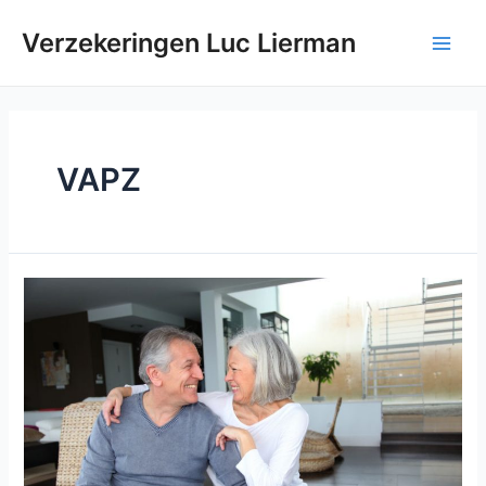
Ga
naar
Verzekeringen Luc Lierman
Main
de
inhoud
Men
VAPZ