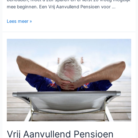
mee beginnen. Een Vrij Aanvullend Pensioen voor …
Vrij
Lees meer »
aanvullend
pensioen
voor
zelfstandigen
–
Sparen
voor
uw
pensioen,
met
fiscaal
voordeel,
en
een
Vrij Aanvullend Pensioen
extra