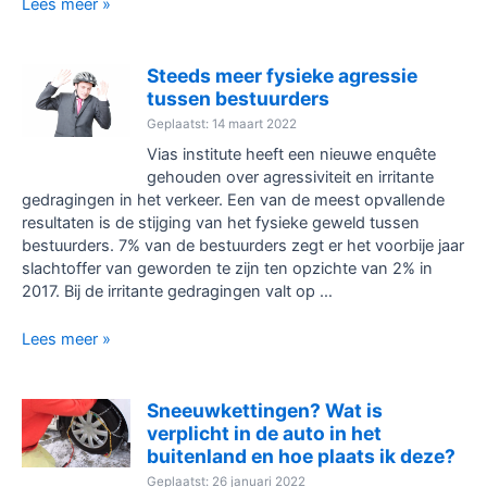
Je
Lees meer »
wel
voorruit
verzekerd?
herstellen
of
Steeds meer fysieke agressie
vervangen.
tussen bestuurders
De
Geplaatst: 14 maart 2022
verschillen
Vias institute heeft een nieuwe enquête
op
gehouden over agressiviteit en irritante
een
gedragingen in het verkeer. Een van de meest opvallende
rijtje.
resultaten is de stijging van het fysieke geweld tussen
bestuurders. 7% van de bestuurders zegt er het voorbije jaar
slachtoffer van geworden te zijn ten opzichte van 2% in
2017. Bij de irritante gedragingen valt op …
Steeds
Lees meer »
meer
fysieke
agressie
Sneeuwkettingen? Wat is
tussen
verplicht in de auto in het
bestuurders
buitenland en hoe plaats ik deze?
Geplaatst: 26 januari 2022