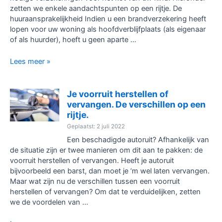
zetten we enkele aandachtspunten op een rijtje. De
huuraansprakelijkheid Indien u een brandverzekering heeft
lopen voor uw woning als hoofdverblijfplaats (als eigenaar
of als huurder), hoeft u geen aparte …
Kotstudenten?
Lees meer »
Heel
wat
studenten
Je voorruit herstellen of
keren
vervangen. De verschillen op een
terug
rijtje.
naar
Geplaatst: 2 juli 2022
hun
Een beschadigde autoruit? Afhankelijk van
kot.
de situatie zijn er twee manieren om dit aan te pakken: de
Maar
voorruit herstellen of vervangen. Heeft je autoruit
wat
bijvoorbeeld een barst, dan moet je ‘m wel laten vervangen.
met
Maar wat zijn nu de verschillen tussen een voorruit
de
herstellen of vervangen? Om dat te verduidelijken, zetten
huuraansprakelijkheid:
we de voordelen van …
is
die