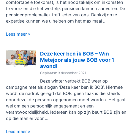
comfortabele toekomst, is het noodzakelijk om inkomsten
plaats
te voorzien die het wettelijk pensioen kunnen aanvullen. De
ik
pensioenproblematiek treft ieder van ons. Dankzij onze
deze?
expertise kunnen we u helpen om het maximaal …
Zo
Lees meer »
kan
je
je
Deze keer ben ik BOB – Win
belastingfactuur
Metejoor als jouw BOB voor 1
van
avond!
2022
Geplaatst: 3 december 2021
nog
Deze winter vertrekt BOB weer op
verlichten,
campagne met als slogan ‘Deze keer ben ik BOB’. Hiermee
én
wordt de nadruk gelegd dat BOB geen taak is die steeds
met
door dezelfde persoon opgenomen moet worden. Het gaat
winwin
wel om een persoonlijk engagement en een
voordelen
verantwoordelijkheid. Iedereen kan op zijn beurt BOB zijn en
voor
op die manier voor …
jou!
Deze
Lees meer »