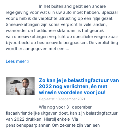
In het buitenland geldt een andere
regelgeving voor wat u in uw auto moet hebben. Speciaal
voor u heb ik de verplichte uitrusting op een rijtje gezet.
Sneeuwkettingen zijn soms verplicht In vele landen,
waaronder de traditionele skilanden, is het gebruik
van sneeuwkettingen verplicht op specifieke wegen zoals
bijvoorbeeld op besneeuwde bergpassen. De verplichting
wordt er aangegeven met een …
Sneeuwkettingen?
Lees meer »
Wat
is
verplicht
Zo kan je je belastingfactuur van
in
2022 nog verlichten, én met
de
winwin voordelen voor jou!
auto
Geplaatst: 10 december 2021
in
Wie nog voor 31 december
het
fiscaalvriendelijke uitgaven doet, kan zijn belastingfactuur
buitenland
van 2022 drukken. Hierbij enkele Via
en
pensioenspaarplannen Om zeker te zijn van een
hoe