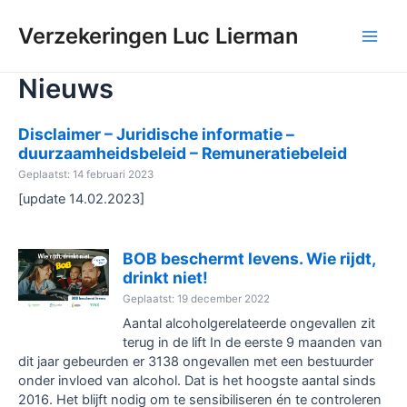
Ga
naar
Verzekeringen Luc Lierman
Main
de
inhoud
Nieuws
Men
Disclaimer – Juridische informatie –
duurzaamheidsbeleid – Remuneratiebeleid
Geplaatst: 14 februari 2023
[update 14.02.2023]
BOB beschermt levens. Wie rijdt,
drinkt niet!
Geplaatst: 19 december 2022
Aantal alcoholgerelateerde ongevallen zit
terug in de lift In de eerste 9 maanden van
dit jaar gebeurden er 3138 ongevallen met een bestuurder
onder invloed van alcohol. Dat is het hoogste aantal sinds
2016. Het blijft nodig om te sensibiliseren én te controleren