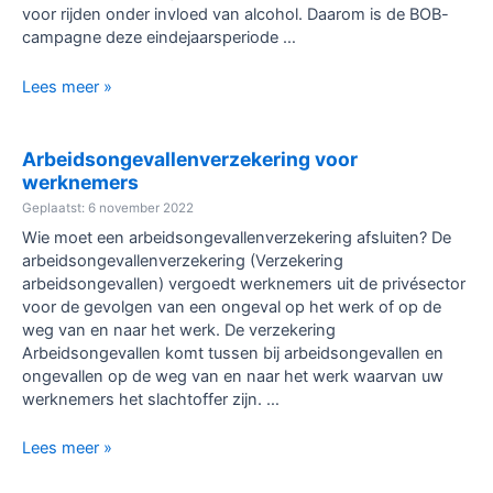
voor rijden onder invloed van alcohol. Daarom is de BOB-
campagne deze eindejaarsperiode …
BOB
Lees meer »
beschermt
levens.
Wie
Arbeidsongevallenverzekering voor
rijdt,
werknemers
drinkt
Geplaatst: 6 november 2022
niet!
Wie moet een arbeidsongevallenverzekering afsluiten? De
arbeidsongevallenverzekering (Verzekering
arbeidsongevallen) vergoedt werknemers uit de privésector
voor de gevolgen van een ongeval op het werk of op de
weg van en naar het werk. De verzekering
Arbeidsongevallen komt tussen bij arbeidsongevallen en
ongevallen op de weg van en naar het werk waarvan uw
werknemers het slachtoffer zijn. …
Arbeidsongevallenverzekering
Lees meer »
voor