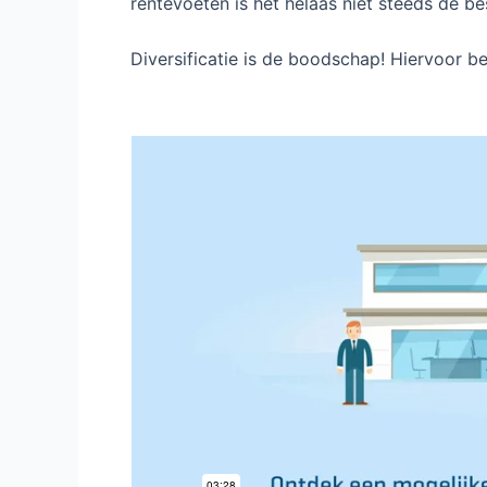
rentevoeten is het helaas niet steeds de b
Diversificatie is de boodschap! Hiervoor be