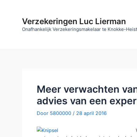
Ga
naar
de
Verzekeringen Luc Lierman
inhoud
Onafhankelijk Verzekeringsmakelaar te Knokke-Heis
Meer verwachten van 
advies van een expert
Door
5800000
/
28 april 2016